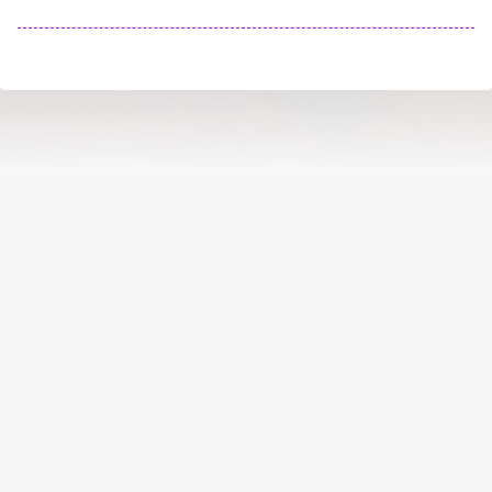
بالا
درباره
animag
سایت animag برای دوستداران انیمه و مانگا جهت دسترسی آسان به
اطلاعات و اشتراک نظر های کاربران طراحی و ساخته شده است
حریم خصوصی
شرایط استفاده
فرصت های شغلی
پشتیبانی