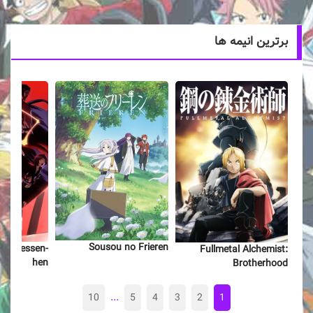
برترین انیمه ها
Sousou no Frieren
nen Kessen-
Fullmetal Alchemist:
hen
Brotherhood
10
...
5
4
3
2
1