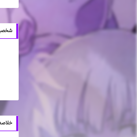
شخصیت های ان
خلاصه انیمه eason