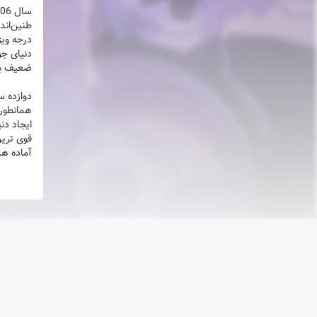
درجه ویژ
دنیای جو
ضعیف بی
دوازده س
همانطور 
ایجاد دن
قوی ترین
آماده هس
انیمه 