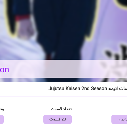
son
Jujutsu Kaisen 2nd Seaso
تعداد قسمت
وض
زیون
23 قسمت