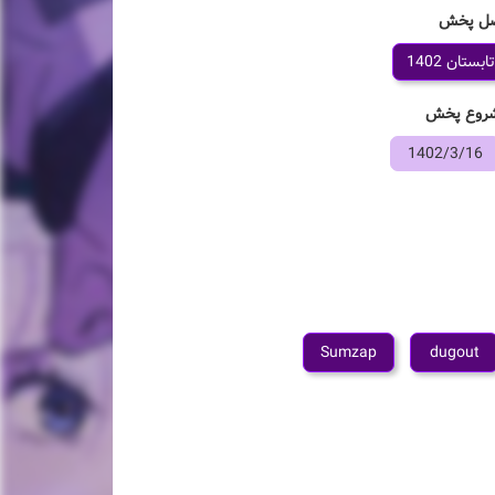
ل پخش
تابستان 1402
روع پخش
1402/3/16
Sumzap
dugout