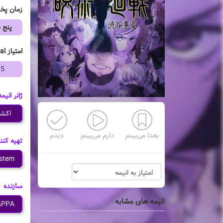
زمان پ
پنج 
امتیاز mal
95
ژانر انیمه
اکش
بعدا می‌بینم
دارم می‌بینم
دیدم
تهیه کنن
ystem
سازنده
انیمه های مشابه
APPA