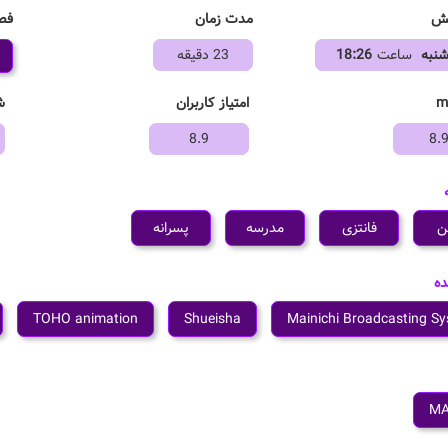
فص
خش
مدت زمان
شنبه
ساعت
18:26
23 دقیقه
امتیاز کاربران
ش
8.9
8.
ن
فانتزی
مدرسه
پسرانه
ده
TOHO animation
Shueisha
Mainichi Broadcasting S
M