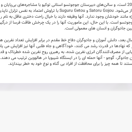
سال 2006 است، و سالن‌های دبیرستان جوجوتسو استانی توکیو با مشاجره‌های بی‌پای
طنین‌انداز می‌شود. Satoru Gojou و Suguru Getou با تر
ه مانند خودشان وجود ندارد. آنها وظیفه دارند با خیال راحت دختری عاقل به نام 
جوتسو است. با این حال، این ماموریت آنها را در یک چرخش طاقت فرسا از درگیری
ن جادوگران و انسان های معمولی است.
ال بعد، دانش آموزان و جادوگران دفاع خط مقدم در برابر افزایش تعداد نفرین 
که نهادها در قدرت رشد می کنند، خودآگاهی و جاه طلبی آنها نیز افزایش می یا
یایی از مصرف‌کنندگان انرژی نفرین شده، به رهبری روح نفرین شده خطرناک و قدیم
 جادوگر، گوجو - آنها حمله ای را در ایستگاه شیبویا در هالووین ترتیب می دهند.
تند تا همه چیز را برای محافظت از افراد بی گناه و نوع خود به خطر بیندازند.
های مرتبط
(4 عدد)