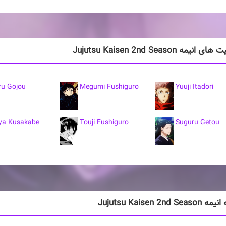
یمه Jujutsu Kaisen 2nd Season
ru Gojou
Megumi Fushiguro
Yuuji Itadori
ya Kusakabe
Touji Fushiguro
Suguru Getou
Jujutsu Kaisen 2nd S