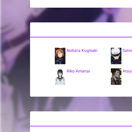
Nobara Kugisaki
Sato
Riko Amanai
Atsu