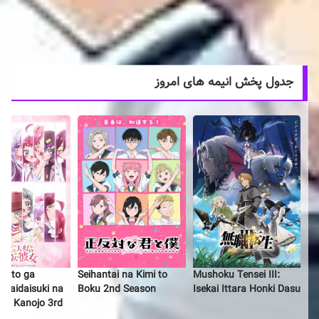
جدول پخش انیمه های امروز
 Koto ga
Mushoku Tensei III:
Seihantai na Kimi to
idaidaisuki na
Isekai Ittara Honki Dasu
Boku 2nd Season
 no Kanojo 3rd