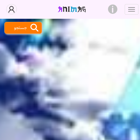
جستجو