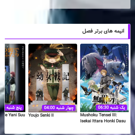
انیمه های برتر فصل
یک شنبه 06:30
پنج شنبه 06:26
چهار شنبه 04:00
a de Yani Suu
Mushoku Tensei III:
Youjo Senki II
Isekai Ittara Honki Dasu