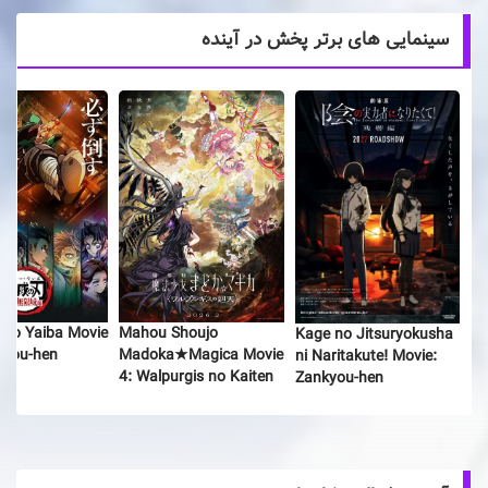
سینمایی های برتر پخش در آینده
 no Yaiba Movie
Mahou Shoujo
Kage no Jitsuryokusha
njou-hen
Madoka★Magica Movie
ni Naritakute! Movie:
4: Walpurgis no Kaiten
Zankyou-hen