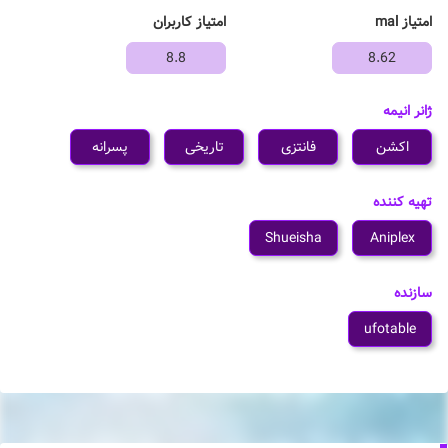
امتیاز mal
امتیاز کاربران
8.8
8.62
ژانر انیمه
اکشن
فانتزی
تاریخی
پسرانه
تهیه کننده
Shueisha
Aniplex
سازنده
ufotable