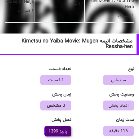
the Movie 1: Futari no
 6 - Road to Ninja
1 قسمت
Hero
1 قسمت
1 قسمت
مشخصات انیمه Kimetsu no Yaiba Movie: Mugen
Ressha-hen
نوع
تعداد قسمت
سینمایی
1 قسمت
وضعیت پخش
زمان پخش
اتمام پخش
نا مشخص
فصل پخش
مدت زمان
116 دقیقه
پاییز 1399