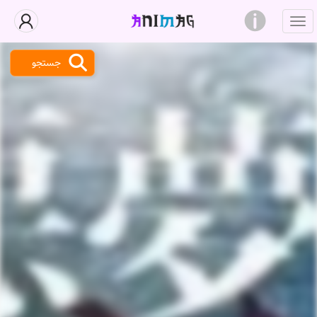
جستجو