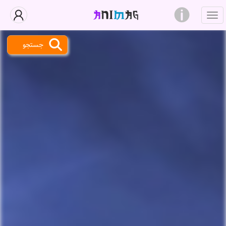
جستجو