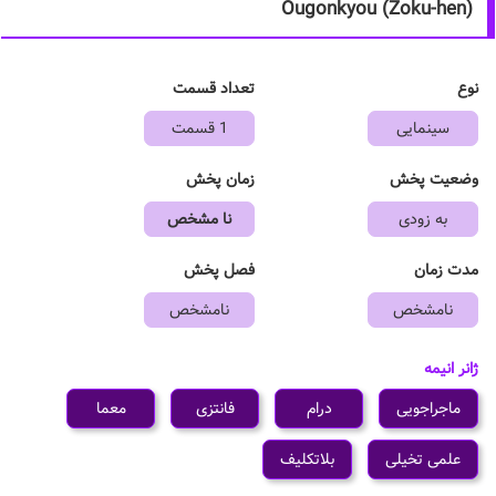
Ougonkyou (Zoku-hen)
نوع
تعداد قسمت
سینمایی
1 قسمت
وضعیت پخش
زمان پخش
به زودی
نا مشخص
مدت زمان
فصل پخش
نامشخص
نامشخص
ژانر انیمه
ماجراجویی
درام
فانتزی
معما
علمی تخیلی
بلاتکلیف