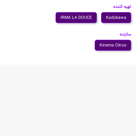
تهیه کننده
IRMA LA DOUCE
Kadokawa
سازنده
Kinema Citrus
شخصیت های انیمه Made in Abyss: Retsujitsu no
Ougonkyou (Zoku-hen)