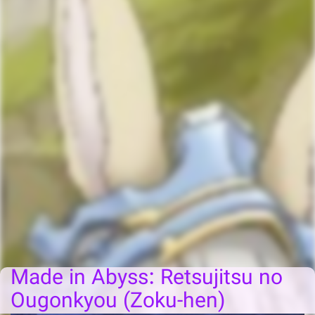
Made in Abyss: Retsujitsu no
Ougonkyou (Zoku-hen)