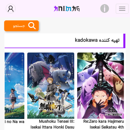
جستجو
تهیه کننده kadokawa
Mushoku Tensei III:
Re:Zero kara Hajimeru
imi no Na wa.
Isekai Ittara Honki Dasu
Isekai Seikatsu 4th