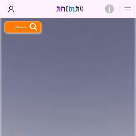
جستجو