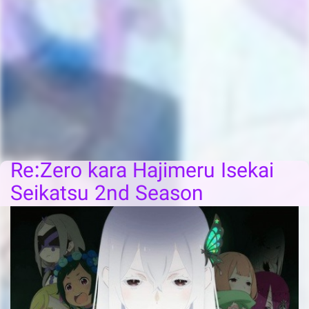
Re:Zero kara Hajimeru Isekai
Seikatsu 2nd Season