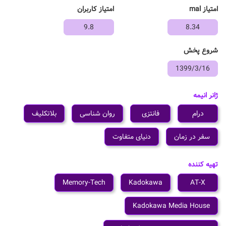
امتیاز mal
امتیاز کاربران
9.8
8.34
شروع پخش
1399/3/16
ژانر انیمه
درام
فانتزی
روان شناسی
بلاتکلیف
سفر در زمان
دنیای متفاوت
تهیه کننده
Memory-Tech
Kadokawa
AT-X
Kadokawa Media House