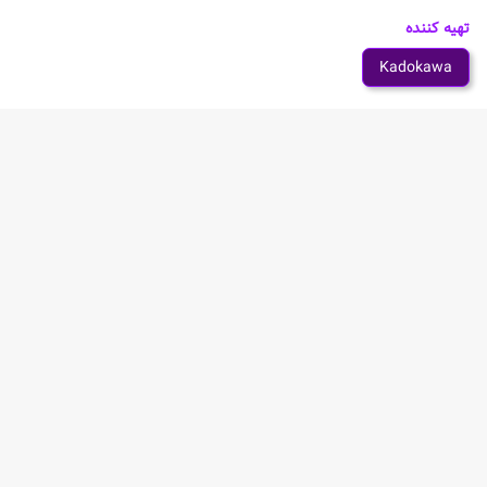
تهیه کننده
Kadokawa
سازنده
Studio PuYUKAI
شخصیت های انیمه Isekai Quartet Movie: Another
World
Raphtalia
Naofumi Iwatani