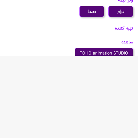
ژانر انیمه
درام
معما
تهیه کننده
سازنده
TOHO animation STUDIO
شخصیت های انیمه Kusuriya no Hitorigoto Movie