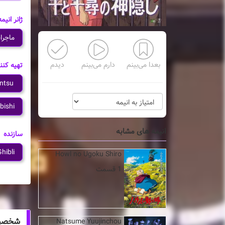
ژانر انیمه
ماجرا
بعدا می‌بینم
دارم می‌بینم
دیدم
تهیه کنن
ntsu
bishi
انیمه های مشابه
سازنده
hibli
Howl no Ugoku Shiro
1 قسمت
شخصیت های انیم
Natsume Yuujinchou