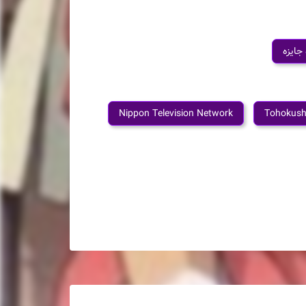
 جایزه
Nippon Television Network
Tohokush