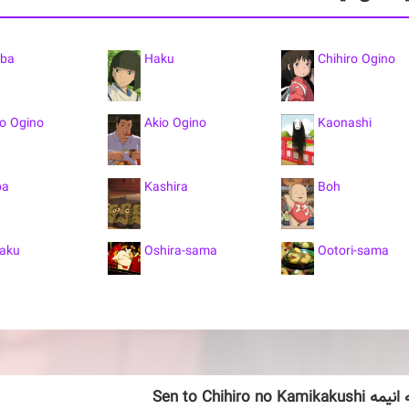
ba
Haku
Chihiro Ogino
o Ogino
Akio Ogino
Kaonashi
ba
Kashira
Boh
yaku
Oshira-sama
Ootori-sama
Sen to Chihiro no Kami