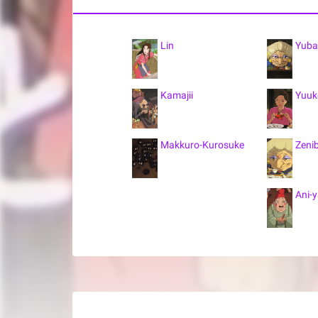
Lin
Yuba
Kamajii
Yuuk
Makkuro-Kurosuke
Zeni
Ani-