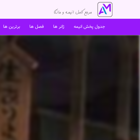
جدول پخش انیمه
ژانر ها
فصل ها
برترین ها