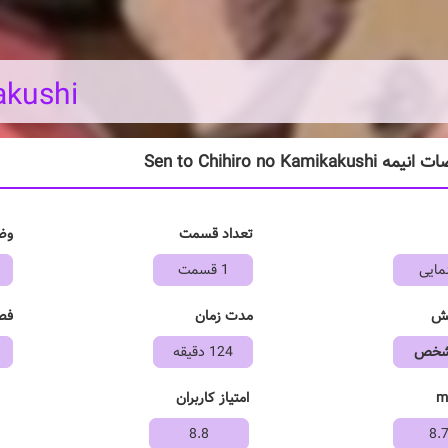
akushi
Sen to Chihiro no Kamikaku
تعداد قسمت
وض
مایی
1 قسمت
خش
مدت زمان
فص
مشخص
124 دقیقه
امتیاز کاربران
8.8
8.