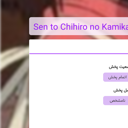
Sen to Chihiro no Kamik
عیت پخش
اتمام پخش
ل پخش
نامشخص