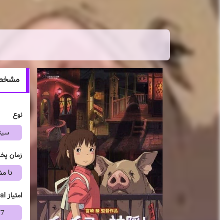
مشخصات انیمه shi
نوع
سین
زمان پ
نا 
امتیاز mal
77