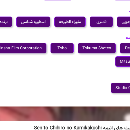
جویی
فانتزی
ماوراء الطبیعه
اسطوره شناسی
برنده
ده
insha Film Corporation
Toho
Tokuma Shoten
De
Mitsu
Studio G
ه Sen to Chihiro no Kamikakushi