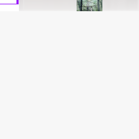
می شود. 
Da Yu Hai Tang (Movie)
می شود ا
دنیای ار
1 قسمت
منحصر به
«سن به چ
به خانه 
Majo no Takkyuubin
1 قسمت
انیمه 
Mononoke Hime
1 قسمت