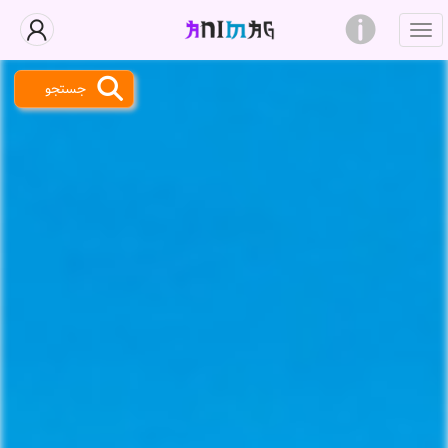
جستجو