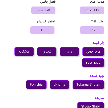
مدت زمان
فصل پخش
119 دقیقه
نامشخص
امتیاز mal
امتیاز کاربران
10
8.67
ژانر انیمه
ماجراجویی
درام
فانتزی
عاشقانه
برنده جایزه
تهیه کننده
Fonishia
d-rights
Tokuma Shoten
سازنده
Studio Ghibli