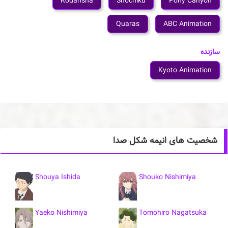
Kodansha
Shochiku
Pony Canyon
Quaras
ABC Animation
سازنده
Kyoto Animation
شخصیت های انیمه شکل صدا
Shouya Ishida
Shouko Nishimiya
Yaeko Nishimiya
Tomohiro Nagatsuka