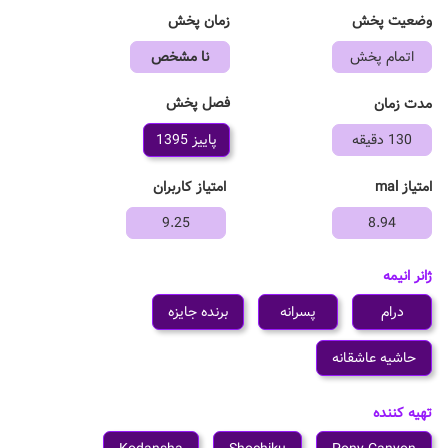
وضعیت پخش
زمان پخش
اتمام پخش
نا مشخص
فصل پخش
مدت زمان
130 دقیقه
پاییز 1395
امتیاز mal
امتیاز کاربران
9.25
8.94
ژانر انیمه
درام
پسرانه
برنده جایزه
حاشیه عاشقانه
تهیه کننده