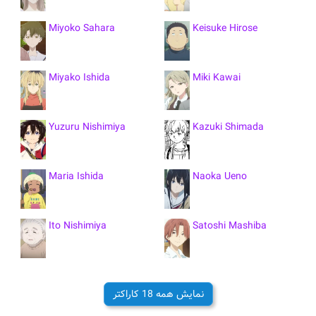
Miyoko Sahara
Keisuke Hirose
Miyako Ishida
Miki Kawai
Yuzuru Nishimiya
Kazuki Shimada
Maria Ishida
Naoka Ueno
Ito Nishimiya
Satoshi Mashiba
Pedro
Takeuchi
نمایش همه 18 کاراکتر