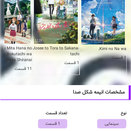
 Hi Mita Hana no
Josee to Tora to Sakana-
Kimi no Na wa.
wo Bokutachi wa
tachi
1 قسمت
Mada Shiranai.
1 قسمت
11 قسمت
مشخصات انیمه شکل صدا
نوع
تعداد قسمت
سینمایی
1 قسمت