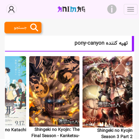
جستجو
تهیه کننده pony-canyon
Shingeki no Kyojin: The
oe no Katachi
Shingeki no Kyojin
Final Season - Kanketsu-
Season 3 Part 2