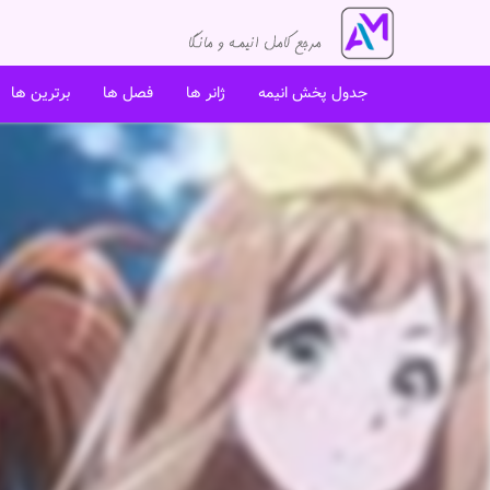
جدول پخش انیمه
ژانر ها
فصل ها
برترین ها