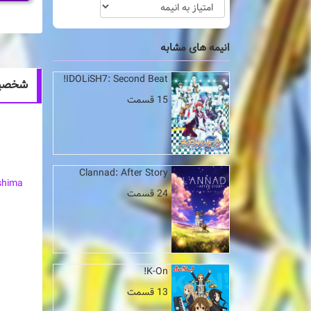
انیمه های مشابه
IDOLiSH7: Second Beat!
شخصیت های ا
15 قسمت
Clannad: After Story
shima
24 قسمت
K-On!
13 قسمت