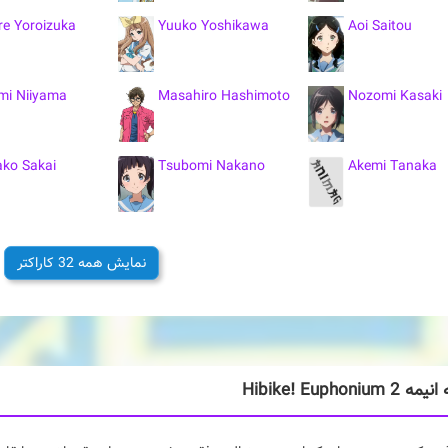
re Yoroizuka
Yuuko Yoshikawa
Aoi Saitou
mi Niiyama
Masahiro Hashimoto
Nozomi Kasaki
ko Sakai
Tsubomi Nakano
Akemi Tanaka
ao Takigawa
Lala Hitomi
Tomoe Kabe
نمایش همه 32 کاراکتر
Hibike! Euphoniu