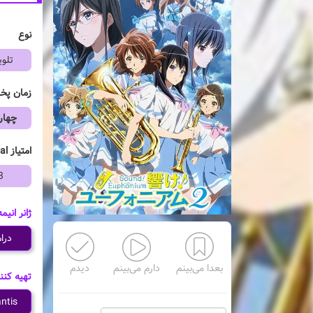
نوع
تلوی
زمان پ
چهار
امتیاز mal
3
ژانر انیمه
درا
بعدا می‌بینم
دارم می‌بینم
دیدم
تهیه کنن
ntis