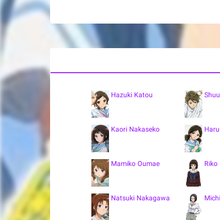
Hazuki Katou
Shuu
Kaori Nakaseko
Haru
Mamiko Oumae
Riko
Natsuki Nakagawa
Mich