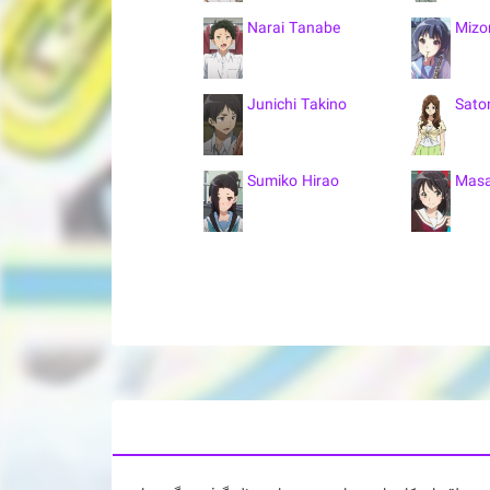
Narai Tanabe
Mizo
Junichi Takino
Sato
Sumiko Hirao
Masa
Chieri Takahisa
Chik