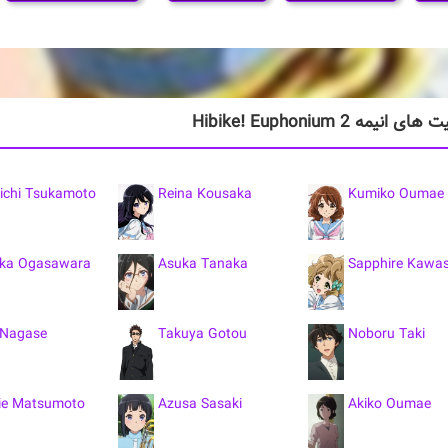
نیمه Hibike! Euphonium 2
ichi Tsukamoto
Reina Kousaka
Kumiko Oumae
ka Ogasawara
Asuka Tanaka
Sapphire Kawa
 Nagase
Takuya Gotou
Noboru Taki
ie Matsumoto
Azusa Sasaki
Akiko Oumae