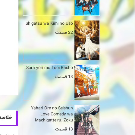
Shigatsu wa Kimi no Uso
22 قسمت
Sora yori mo Tooi Basho
13 قسمت
Yahari Ore no Seishun
Love Comedy wa
خلاصه انیمه m 2
Machigatteiru. Zoku
13 قسمت