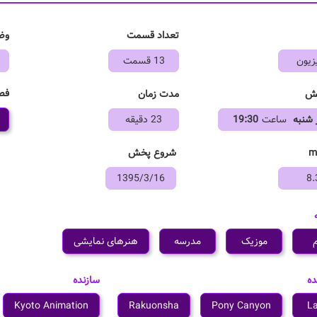
تعداد قسمت
وض
زیون
13 قسمت
فص
خش
مدت زمان
 شنبه
ساعت
19:30
23 دقیقه
شروع پخش
1395/3/16
8.
م
موزیک
مدرسه
هنرهای نمایشی
ده
سازنده
Kyoto Animation
Rakuonsha
Pony Canyon
La