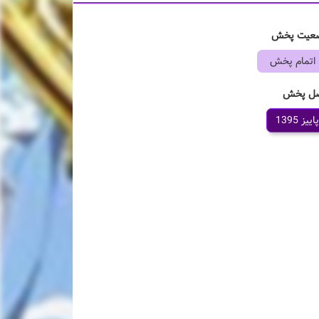
عیت پخش
اتمام پخش
ل پخش
پاییز 1395