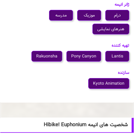
ژانر انیمه
درام
موزیک
مدرسه
هنرهای نمایشی
تهیه کننده
Rakuonsha
Pony Canyon
Lantis
سازنده
Kyoto Animation
شخصیت های انیمه Hibike! Euphonium