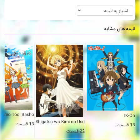
انیمه های مشابه
ori mo Tooi Basho
K-On!
Shigatsu wa Kimi no Uso
13 قسمت
13 قسمت
22 قسمت