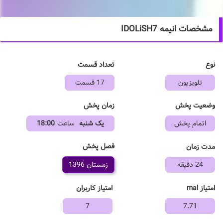
مشخصات انیمه IDOLiSH7
نوع
تعداد قسمت
تلویزیون
17 قسمت
وضعیت پخش
زمان پخش
اتمام پخش
یک شنبه
ساعت
18:00
فصل پخش
مدت زمان
24 دقیقه
زمستان 1396
امتیاز mal
امتیاز کاربران
7
7.71