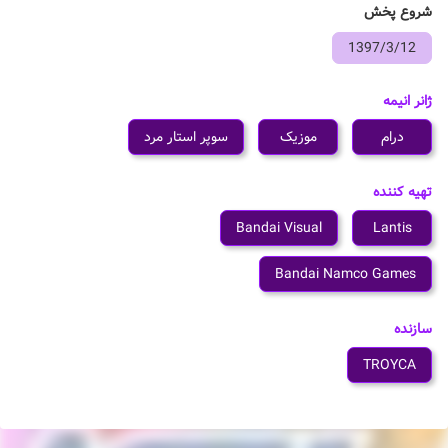
شروع پخش
1397/3/12
ژانر انیمه
درام
موزیک
سوپر استار مرد
تهیه کننده
Bandai Visual
Lantis
Bandai Namco Games
سازنده
TROYCA