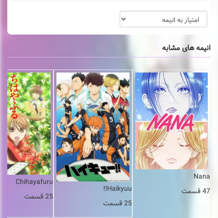
انیمه های مشابه
Nana
Chihayafuru
Haikyuu!!
47 قسمت
25 قسمت
25 قسمت