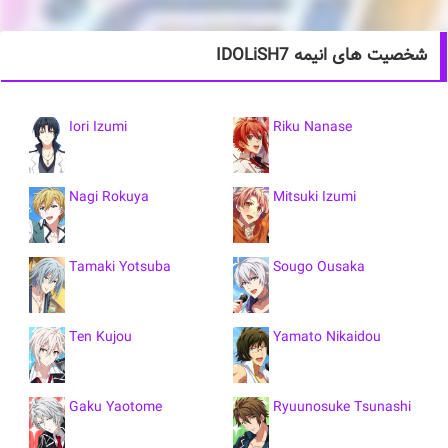
شخصیت های انیمه IDOLiSH7
Iori Izumi
Riku Nanase
Nagi Rokuya
Mitsuki Izumi
Tamaki Yotsuba
Sougo Ousaka
Ten Kujou
Yamato Nikaidou
Gaku Yaotome
Ryuunosuke Tsunashi