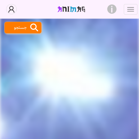
جستجو