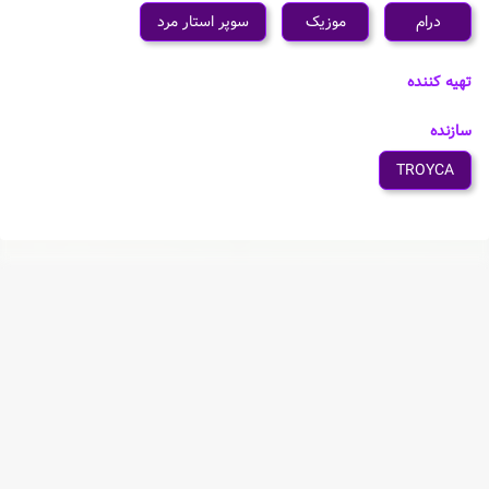
درام
موزیک
سوپر استار مرد
تهیه کننده
سازنده
TROYCA
شخصیت های انیمه IDOLiSH7: Third Beat! Part 2
Iori Izumi
Riku Nanase
Nagi Rokuya
Mitsuki Izumi