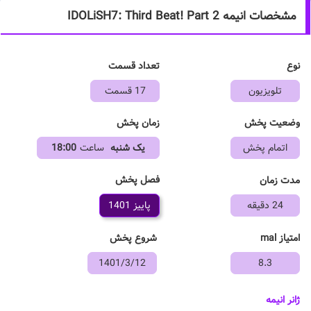
مشخصات انیمه IDOLiSH7: Third Beat! Part 2
نوع
تعداد قسمت
تلویزیون
17 قسمت
وضعیت پخش
زمان پخش
اتمام پخش
یک شنبه
ساعت
18:00
فصل پخش
مدت زمان
24 دقیقه
پاییز 1401
امتیاز mal
شروع پخش
1401/3/12
8.3
ژانر انیمه