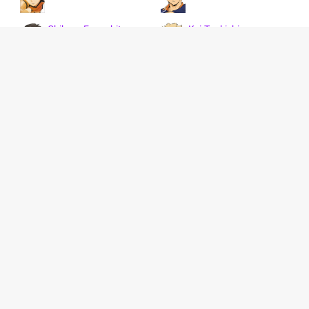
Chikara Ennoshita
Kei Tsukishima
Kiyoko Shimizu
Asahi Azumane
Yukitaka Izumi
Kouji Sekimukai
Kenma Kozume
Keishin Ukai
Tadashi Yamaguchi
Tetsurou Kuroo
نمایش همه 83 کاراکتر
Taketora Yamamoto
Tooru Oikawa