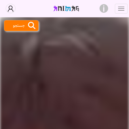
جستجو