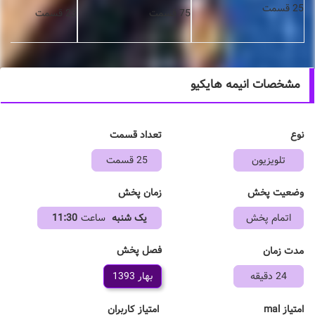
25 قسمت
75 قسمت
23 قسمت
مشخصات انیمه هایکیو
نوع
تعداد قسمت
تلویزیون
25 قسمت
وضعیت پخش
زمان پخش
اتمام پخش
یک شنبه
ساعت
11:30
فصل پخش
مدت زمان
24 دقیقه
بهار 1393
امتیاز mal
امتیاز کاربران