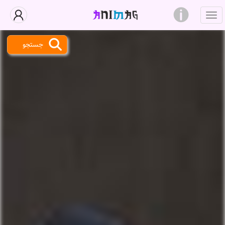
جستجو