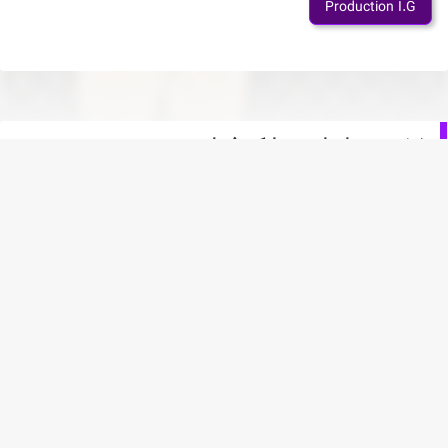
Production I.G
شخصیت های انیمه هایکیو فصل سوم
Tobio Kageyama
Shouyou Hinata
Daichi Sawamura
Koushi Sugawara
Yuu Nishinoya
Ryuunosuke Tanaka
Chikara Ennoshita
Kei Tsukishima