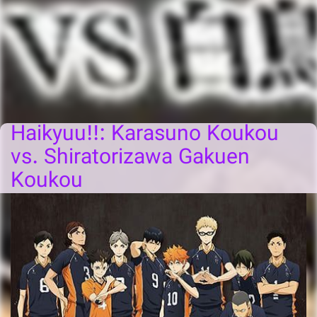
Haikyuu!!: Karasuno Koukou
vs. Shiratorizawa Gakuen
Koukou