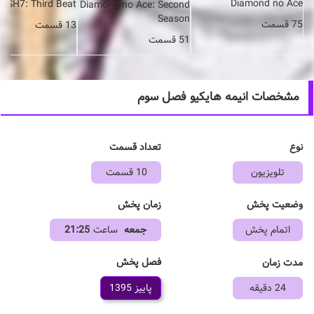
Diamond no Ace
LiSH7: Third Beat!
Diamond no Ace: Second
Season
75 قسمت
13 قسمت
51 قسمت
مشخصات انیمه هایکیو فصل سوم
نوع
تعداد قسمت
تلویزیون
10 قسمت
وضعیت پخش
زمان پخش
اتمام پخش
جمعه
ساعت
21:25
فصل پخش
مدت زمان
24 دقیقه
پاییز 1395