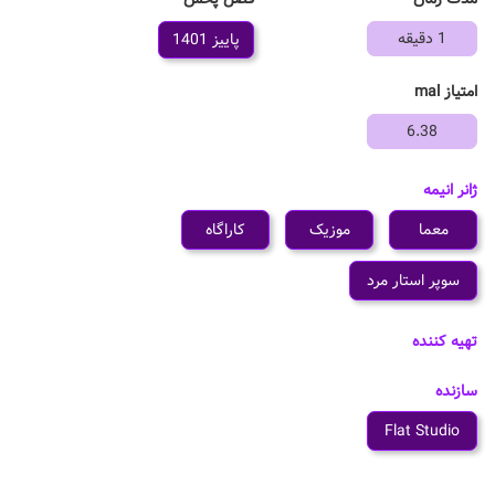
1 دقیقه
پاییز 1401
امتیاز mal
6.38
ژانر انیمه
معما
موزیک
کاراگاه
سوپر استار مرد
تهیه کننده
سازنده
Flat Studio