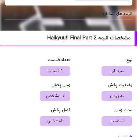
انیمه های مشابه
مشخصات انیمه Haikyuu!! Final Part 2
نوع
تعداد قسمت
سینمایی
1 قسمت
وضعیت پخش
زمان پخش
به زودی
نا مشخص
مدت زمان
فصل پخش
نامشخص
نامشخص