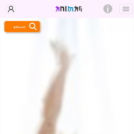
جستجو