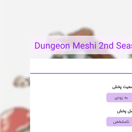
Dungeon Meshi 2nd Sea
عیت پخش
به زودی
ل پخش
نامشخص