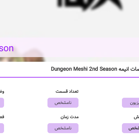
son
Dungeon Meshi 2nd Seaso
تعداد قسمت
وض
زیون
نامشخص
خش
مدت زمان
فص
مشخص
نامشخص