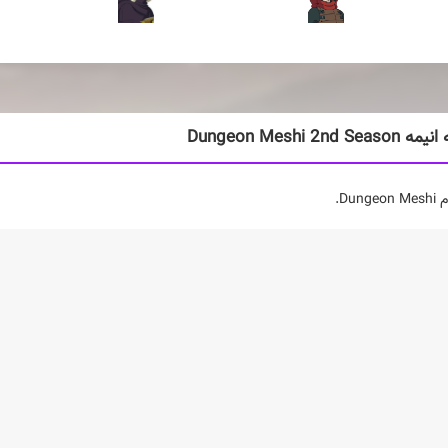
Dungeon Meshi 2nd S
Dun.
های مرتبط
(0 عدد)