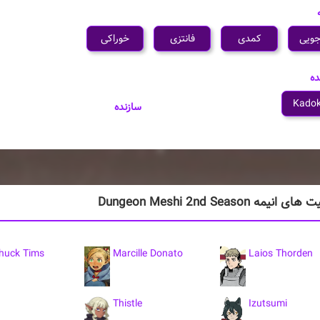
جویی
کمدی
فانتزی
خوراکی
ده
Kado
سازنده
یمه Dungeon Meshi 2nd Season
chuck Tims
Marcille Donato
Laios Thorden
Thistle
Izutsumi