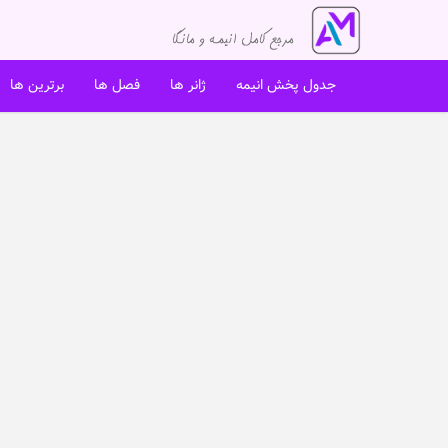
جدول پخش انیمه
ژانر ها
فصل ها
برترین ها