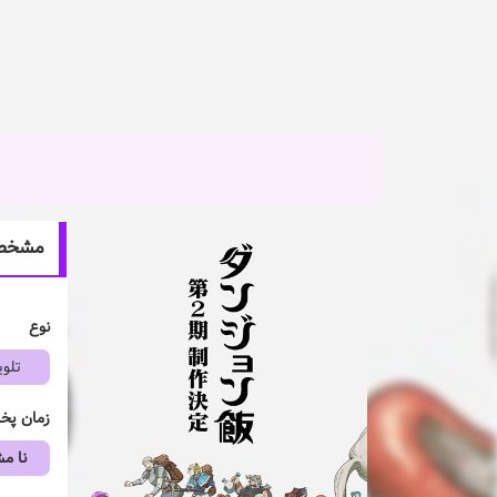
مشخصات انیمه n
نوع
تلوی
زمان پ
نا 