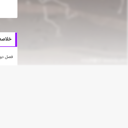
خلاصه انیمه eason
فصل دوم geon Meshi
انیمه 