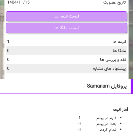
تاریخ عضویت
1404/11/15
لیست انیمه ها
لیست مانگا ها
انیمه ها
1
مانگا ها
0
نقد و بررسی ها
0
پیشنهاد های مشابه
0
پروفایل Samanam
آمار انیمه
دارم می‌بینم
1
بعدا می‌بینم
0
تمام کردم
0