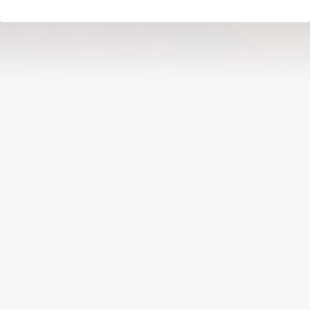
بالا
درباره
animag
سایت animag برای دوستداران انیمه و مانگا جهت دسترسی آسان به
اطلاعات و اشتراک نظر های کاربران طراحی و ساخته شده است
حریم خصوصی
شرایط استفاده
فرصت های شغلی
پشتیبانی
پیشنهاد ها