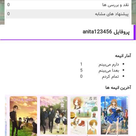
نقد و بررسی ها
0
پیشنهاد های مشابه
0
پروفایل anita123456
آمار انیمه
دارم می‌بینم
1
بعدا می‌بینم
5
تمام کردم
0
آخرین انیمه ها