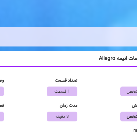
نیمه Allegro
تعداد قسمت
وض
مشخص
1 قسمت
خش
مدت زمان
فص
مشخص
3 دقیقه