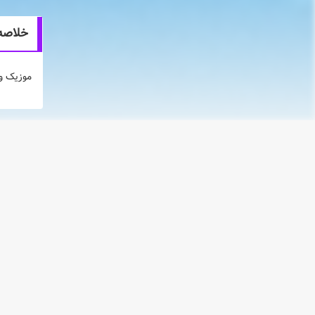
خلاصه انی
موزیک ویدیو آهنگ legro
انیمه 
نقد و بر