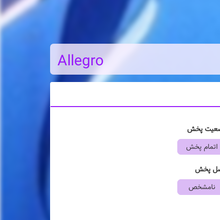
Allegro
عیت پخش
اتمام پخش
ل پخش
نامشخص