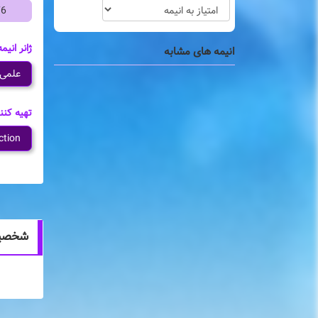
76
ژانر انیمه
انیمه های مشابه
علمی 
تهیه کنن
ction
شخصیت ه