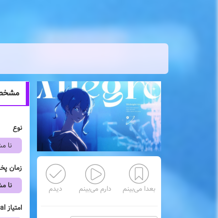
مشخصات ا
نوع
نا 
زمان پ
نا 
بعدا می‌بینم
دارم می‌بینم
دیدم
امتیاز mal