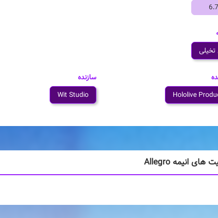
6.
تخیلی
ده
سازنده
Wit Studio
Hololive Produ
ای انیمه Allegro