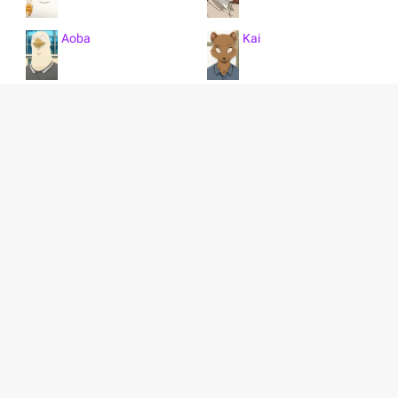
Aoba
Kai
Dom
Collot
Ellen
Durham
Kibi
Els
نمایش همه 38 کاراکتر
Oguma
Miguno
Shiira
Sanou
خلاصه انیمه Beastars 2nd Season