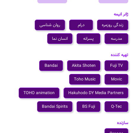
ژانر انیمه
زندگی روزمره
درام
روان شناسی
مدرسه
پسرانه
انسان نما
تهیه کننده
Bandai
Akita Shoten
Fuji TV
Toho Music
Movic
TOHO animation
Hakuhodo DY Media Partners
Bandai Spirits
BS Fuji
Q-Tec
سازنده