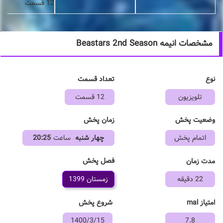
12 قسمت
مشخصات انیمه Beastars 2nd Season
نوع
تعداد قسمت
تلویزیون
12 قسمت
وضعیت پخش
زمان پخش
اتمام پخش
چهار شنبه
ساعت
20:25
فصل پخش
مدت زمان
22 دقیقه
زمستان 1399
امتیاز mal
شروع پخش
1400/3/15
7.8