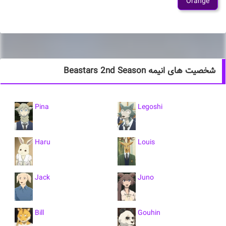
Orange
شخصیت های انیمه Beastars 2nd Season
Pina
Legoshi
Haru
Louis
Jack
Juno
Bill
Gouhin