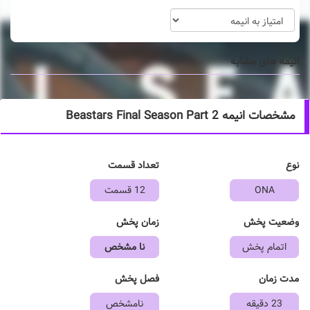
انیمه های مشابه
مشخصات انیمه Beastars Final Season Part 2
نوع
تعداد قسمت
ONA
12 قسمت
وضعیت پخش
زمان پخش
اتمام پخش
نا مشخص
مدت زمان
فصل پخش
23 دقیقه
نامشخص