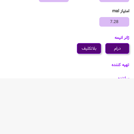
امتیاز mal
7.28
ژانر انیمه
درام
بلاتکلیف
تهیه کننده
سازنده
Orange
شخصیت های انیمه Beastars Final Season Part 2