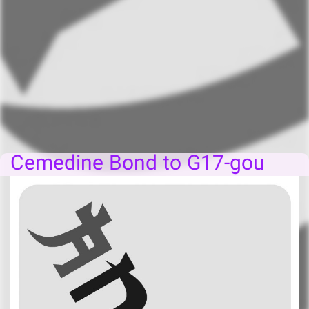
Cemedine Bond to G17-gou