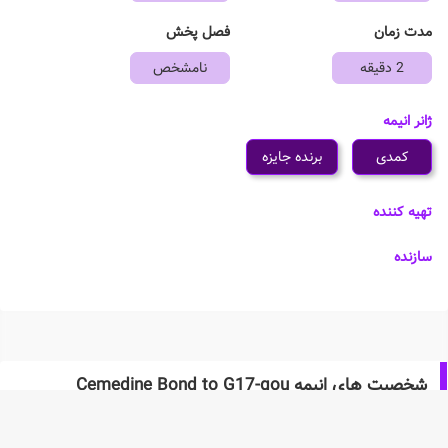
مدت زمان
فصل پخش
2 دقیقه
نامشخص
ژانر انیمه
کمدی
برنده جایزه
تهیه کننده
سازنده
شخصیت های انیمه Cemedine Bond to G17-gou