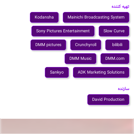
تهیه کننده
Kodansha
Mainichi Broadcasting System
Sony Pictures Entertainment
Slow Curve
DMM pictures
Crunchyroll
bilibili
DMM Music
DMM.com
Sankyo
ADK Marketing Solutions
سازنده
David Production