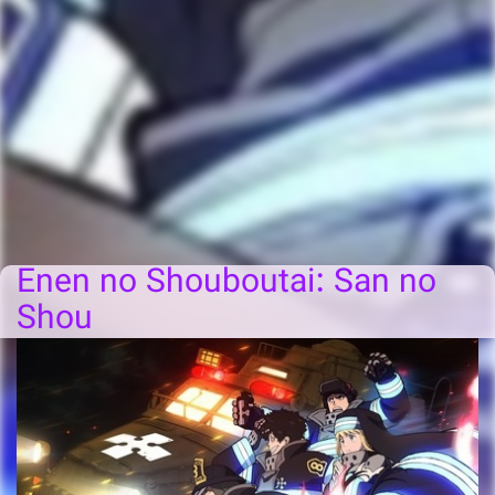
Enen no Shouboutai: San no
Shou