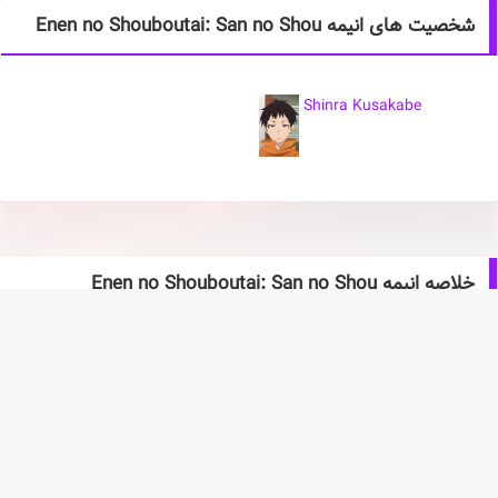
شخصیت های انیمه Enen no Shouboutai: San no Shou
Shinra Kusakabe
خلاصه انیمه Enen no Shouboutai: San no Shou
شینرا کوساکابه و آرتور بویل پس از گذراندن آموزش‌های جهنمی بنی‌مارو
شینمون، به گروهان ۸ نیروی ویژه آتش‌نشانی بازمی‌گردند. با این حال،
زمانی برای استراحت وجود ندارد: کاپیتان آکیتارو اوبی تحت تأثیر فرقه
سفیدپوشان توسط پلیس نظامی دستگیر می‌شود. علاوه بر این، عضو
سفیدپوشان، هائومیا - یکی از هشت ستونی که آدولا برست را در اختیار
دارند - با موفقیت رهبری امپراتوری توکیو را شستشوی مغزی داده و به قلب
سازمان آتش‌نشانی نفوذ کرده است. در نتیجه، شینرا و بقیه اعضای گروهان