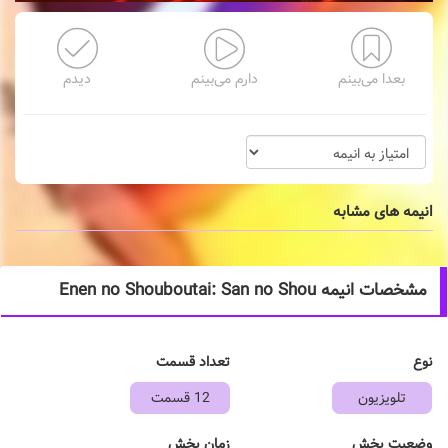
بعدا می‌بینم
دارم می‌بینم
دیدم
انیمه های مشابه
مشخصات انیمه Enen no Shouboutai: San no Shou
نوع
تعداد قسمت
تلویزیون
12 قسمت
وضعیت پخش
زمان پخش