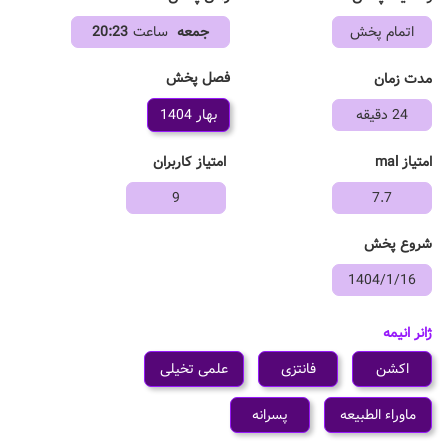
اتمام پخش
جمعه
ساعت
20:23
فصل پخش
مدت زمان
24 دقیقه
بهار 1404
امتیاز mal
امتیاز کاربران
9
7.7
شروع پخش
1404/1/16
ژانر انیمه
اکشن
فانتزی
علمی تخیلی
ماوراء الطبیعه
پسرانه