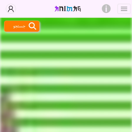
جستجو