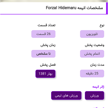
مشخصات انیمه Forza! Hidemaru
نوع
تعداد قسمت
تلویزیون
26 قسمت
وضعیت پخش
زمان پخش
اتمام پخش
نا مشخص
فصل پخش
مدت زمان
25 دقیقه
بهار 1381
ژانر انیمه
ورزش
ورزش های تیمی