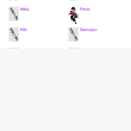
Mika
Perez
Riki
Sennojou
Kyuutarou
Hidemaru
Bison
Kunosuke
Inokuma
Miki
Dolf
Gengorou
نمایش همه 21 کاراکتر