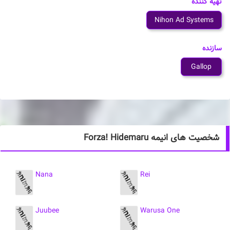
تهیه کننده
Nihon Ad Systems
سازنده
Gallop
شخصیت های انیمه Forza! Hidemaru
Nana
Rei
Juubee
Warusa One