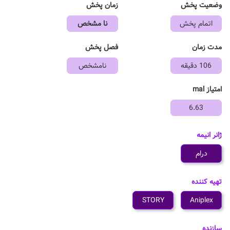
وضعیت پخش
زمان پخش
اتمام پخش
نا مشخص
مدت زمان
فصل پخش
106 دقیقه
نامشخص
امتیاز mal
6.63
ژانر انیمه
درام
تهیه کننده
STORY
Aniplex
سازنده