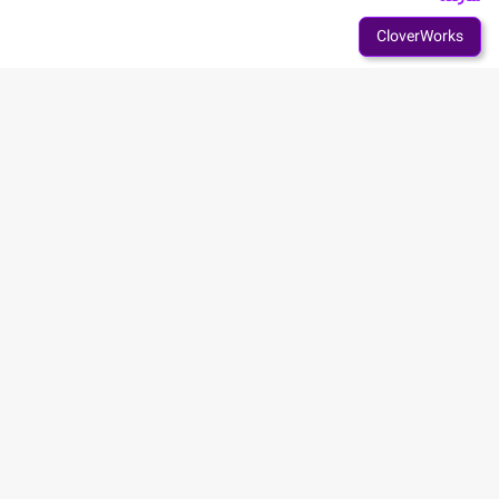
CloverWorks
شخصیت های انیمه Fureru.
خلاصه انیمه Fureru.
آکی، ریو و یوتا، دوستان دوران کودکی که در یک جزیره بزرگ شده اند، 20
ساله هستند و زندگی مشترکشان را در تاکادانوبابا، توکیو آغاز می کنند.
اگرچه محیط زندگی آنها متفاوت است: آنها به صورت پاره وقت در یک بار