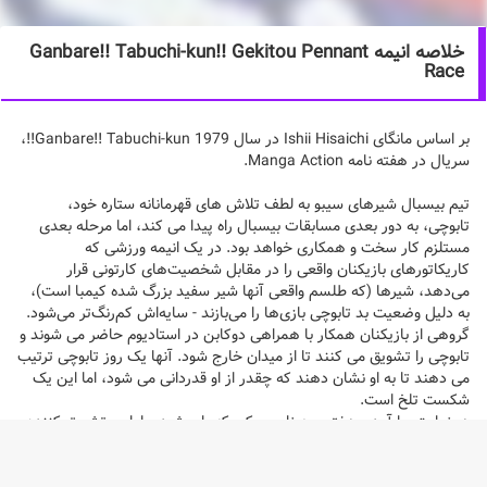
خلاصه انیمه Ganbare!! Tabuchi-kun!! Gekitou Pennant
Race
بر اساس مانگای Ishii Hisaichi در سال 1979 Ganbare!! Tabuchi-kun!!،
سریال در هفته نامه Manga Action.
تیم بیسبال شیرهای سیبو به لطف تلاش های قهرمانانه ستاره خود،
تابوچی، به دور بعدی مسابقات بیسبال راه پیدا می کند، اما مرحله بعدی
مستلزم کار سخت و همکاری خواهد بود. در یک انیمه ورزشی که
کاریکاتورهای بازیکنان واقعی را در مقابل شخصیت‌های کارتونی قرار
می‌دهد، شیرها (که طلسم واقعی آنها شیر سفید بزرگ شده کیمبا است)،
به دلیل وضعیت بد تابوچی بازی‌ها را می‌بازند - سایه‌اش کم‌رنگ‌تر می‌شود.
گروهی از بازیکنان همکار با همراهی دوکابن در استادیوم حاضر می شوند و
تابوچی را تشویق می کنند تا از میدان خارج شود. آنها یک روز تابوچی ترتیب
می دهند تا به او نشان دهند که چقدر از او قدردانی می شود، اما این یک
شکست تلخ است.
در نهایت، با آمدن دختری به نام میوکو، که با پوشیدن لباس تشویق کننده،
او را از افسردگی خارج می کند.