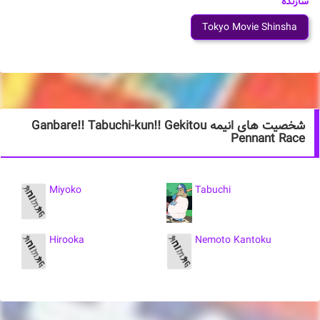
سازنده
Tokyo Movie Shinsha
شخصیت های انیمه Ganbare!! Tabuchi-kun!! Gekitou
Pennant Race
Miyoko
Tabuchi
Hirooka
Nemoto Kantoku