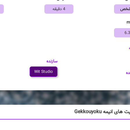
مشخص
4 دقیقه
6.
سازنده
Wit Studio
ده
ی انیمه Gekkouyoku