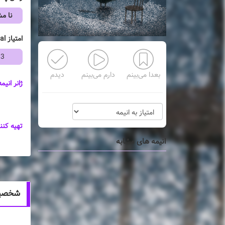
نا 
امتیاز mal
33
بعدا می‌بینم
دارم می‌بینم
دیدم
ژانر انیمه
تهیه کنن
انیمه های مشابه
شخصیت ها