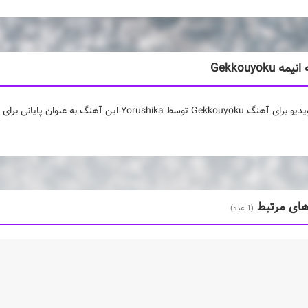
ه Gekkouyoku
های مرتبط
(1 عدد)