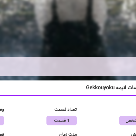
یمه Gekkouyoku
تعداد قسمت
وض
مشخص
1 قسمت
خش
مدت زمان
فص