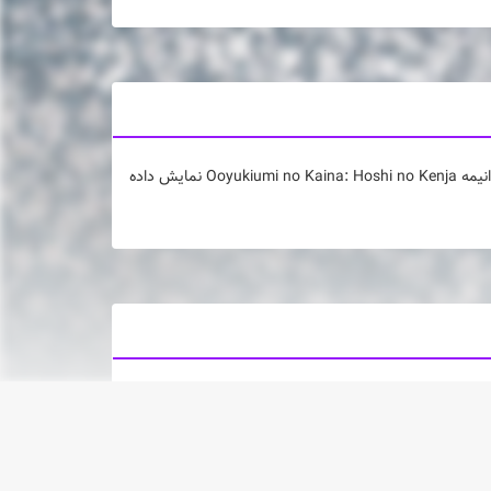
موزیک ویدیو برای آهنگ Gekkouyoku توسط Yorushika این آهنگ به عنوان پایانی برای انیمه Ooyukiumi no Kaina: Hoshi no Kenja نمایش داده