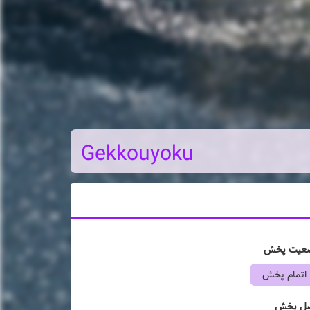
Gekkouyoku
عیت پخش
اتمام پخش
ل پخش