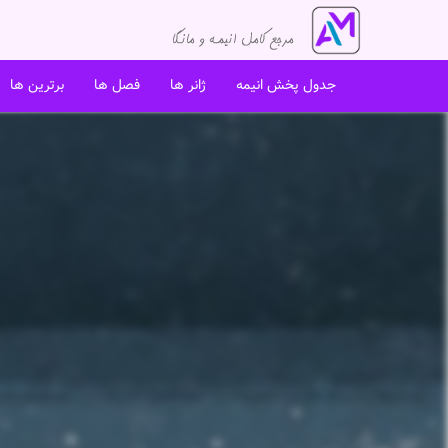
جدول پخش انیمه
ژانر ها
فصل ها
برترین ها