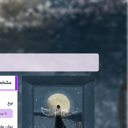
مشخصات ان
نوع
نا 
زمان پ