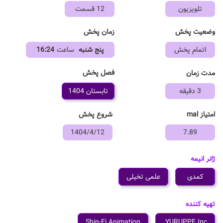
تلویزیون
12 قسمت
وضعیت پخش
زمان پخش
اتمام پخش
پنج شنبه
ساعت
16:24
فصل پخش
مدت زمان
3 دقیقه
تابستان 1404
امتیاز mal
شروع پخش
1404/4/12
7.89
ژانر انیمه
کمدی
علمی تخیلی
تهیه کننده
Shin-Ei Animation
YURUPPE Inc.