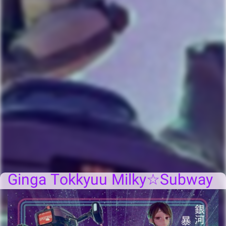
Ginga Tokkyuu Milky☆Subway