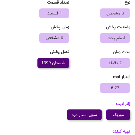
نوع
تعداد قسمت
نا مشخص
1 قسمت
وضعیت پخش
زمان پخش
اتمام پخش
نا مشخص
فصل پخش
مدت زمان
2 دقیقه
تابستان 1399
امتیاز mal
6.27
ژانر انیمه
موزیک
سوپر استار مرد
تهیه کننده