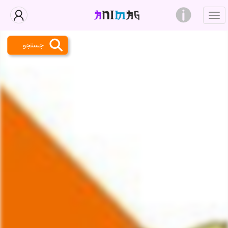
جستجو