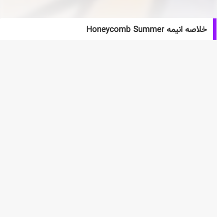
خلاصه انیمه Honeycomb Summer
یک موزیک ویدیو برای یکی از واحدهای Ensemble Star، Crazy:B، از
آهنگ آنها Honeycomb Summer.
آهنگ بخشی از آنسامبل استارز است!! آلبوم Idol Song Season1
Crazy:B.
انیمه های مرتبط
(1 عدد)