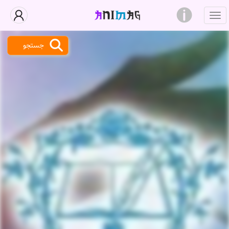
جستجو