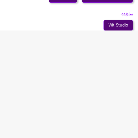
سازنده
Wit Studio
شخصیت های انیمه Honzuki no Gekokujou: Shisho ni
Naru Tame ni wa Shudan wo Erandeiraremasen -
Ryoushu no Youjo
خلاصه انیمه Honzuki no Gekokujou: Shisho ni Naru
Tame ni wa Shudan wo Erandeiraremasen - Ryoushu