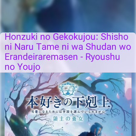
Honzuki no Gekokujou: Shisho
ni Naru Tame ni wa Shudan wo
Erandeiraremasen - Ryoushu
no Youjo