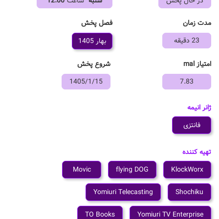
در حال پخش
شنبه
ساعت
12:00
فصل پخش
مدت زمان
23 دقیقه
بهار 1405
امتیاز mal
شروع پخش
1405/1/15
7.83
ژانر انیمه
فانتزی
تهیه کننده
Movic
flying DOG
KlockWorx
Yomiuri Telecasting
Shochiku
TO Books
Yomiuri TV Enterprise