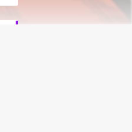
انیمه 
نقد و ب