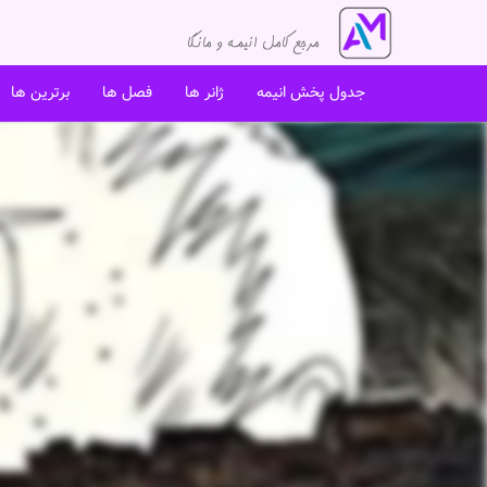
جدول پخش انیمه
ژانر ها
فصل ها
برترین ها