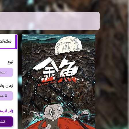
مشخصات 
نوع
سین
زمان پ
نا 
ژانر انیمه
اکش