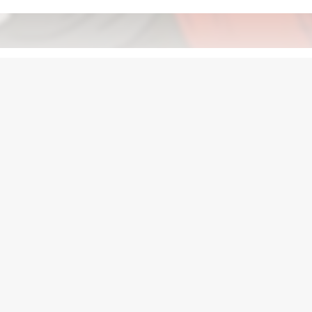
های مرتبط
(0 عدد)
ررسی درباره انیمه Jinyu