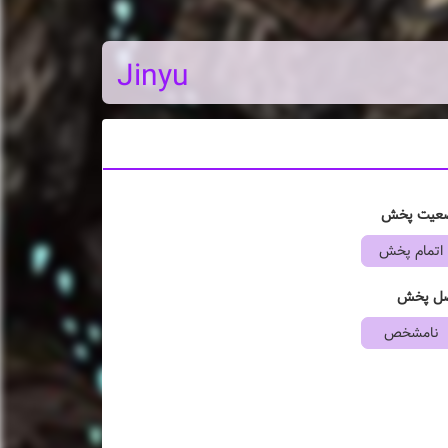
Jinyu
عیت پخش
اتمام پخش
ل پخش
نامشخص