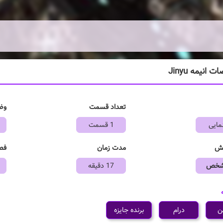
انیمه Jinyu
تعداد قسمت
وض
مایی
1 قسمت
خش
مدت زمان
فص
مشخص
17 دقیقه
ن
درام
برنده جایزه