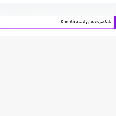
شخصیت های انیمه Kao An
خلاصه انیمه Kao An
فراست لایت، دختری ساده لوح، هشدارهای فالگیر را نادیده می گیرد و بیش
از حد تلاش می کند تا قلب وست ویند را حفظ کند. تلاش های او توجه
اسورا را جلب می کند و جنگی در می گیرد. فراست لایت به سرعت سوار یک
کشتی مرموز می شود و در یک سفر خطرناک و خارق العاده حرکت می کند.
این کشتی عجیب گروهی از روح‌های درمانده و رنج‌دیده را حمل می‌کند که
در فضایی مرموز در حال حرکت است و قادر به ساخت بندر نیست. روح‌ها
می‌ترسند که آسورا هر لحظه ضربه بزند و آنها را به قلمرو Asuran بفرستد تا