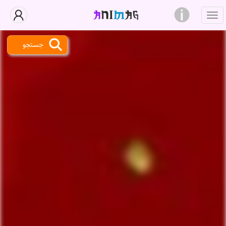
جستجو