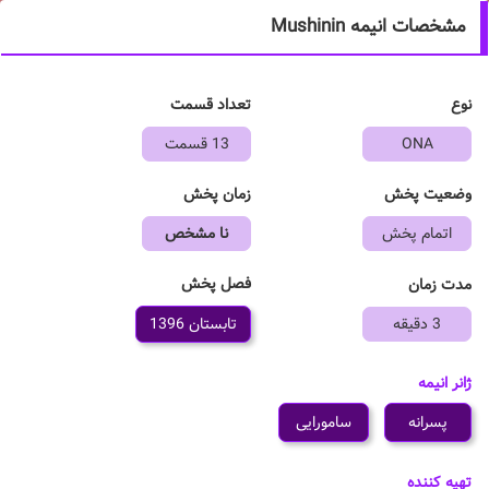
مشخصات انیمه Mushinin
نوع
تعداد قسمت
ONA
13 قسمت
وضعیت پخش
زمان پخش
اتمام پخش
نا مشخص
فصل پخش
مدت زمان
3 دقیقه
تابستان 1396
ژانر انیمه
پسرانه
سامورایی
تهیه کننده