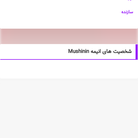
سازنده
شخصیت های انیمه Mushinin
خلاصه انیمه Mushinin
سری جدید اسباب بازی های پسرانه Bandai: Mushinin. باگ (موشی) و
نینجا (نین) را ترکیب می کند. انیمه شخصیت‌های مختلف را در حین آموزش
هنرهای نینجا در یک زمین بازی محلی دنبال می‌کند.