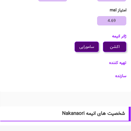
امتیاز mal
4.69
ژانر انیمه
اکشن
سامورایی
تهیه کننده
سازنده
شخصیت های انیمه Nakanaori