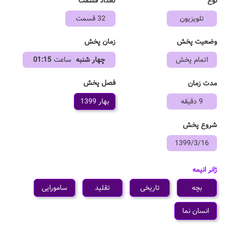
نوع
تعداد قسمت
تلویزیون
32 قسمت
وضعیت پخش
زمان پخش
اتمام پخش
چهار شنبه
ساعت
01:15
فصل پخش
مدت زمان
9 دقیقه
بهار 1399
شروع پخش
1399/3/16
ژانر انیمه
بچه
تاریخی
تقلید
سامورایی
انسان نما