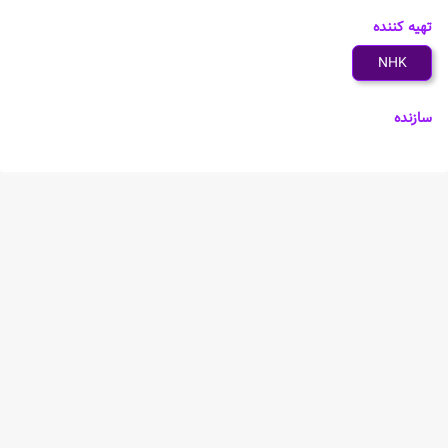
تهیه کننده
NHK
سازنده
شخصیت های انیمه Neko Neko Nihonshi 5th Season
خلاصه انیمه Neko Neko Nihonshi 5th Season