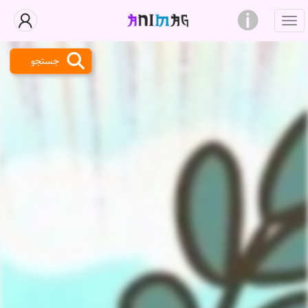
جستجو