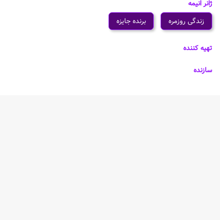
ژانر انیمه
زندگی روزمره
برنده جایزه
تهیه کننده
سازنده
شخصیت های انیمه Parking Area no Yoru
خلاصه انیمه Parking Area no Yoru