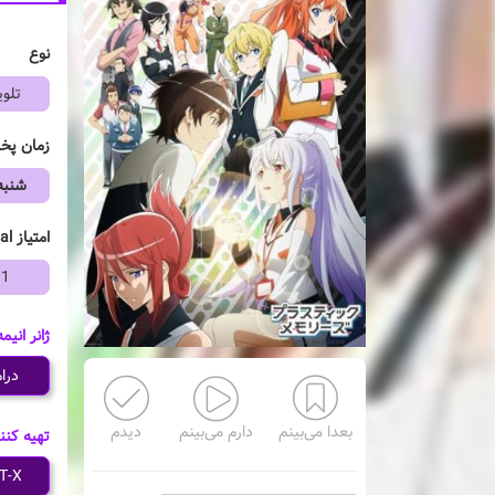
نوع
تلوی
زمان پ
شنبه
امتیاز mal
91
ژانر انیمه
درا
بعدا می‌بینم
دارم می‌بینم
دیدم
تهیه کنن
T-X