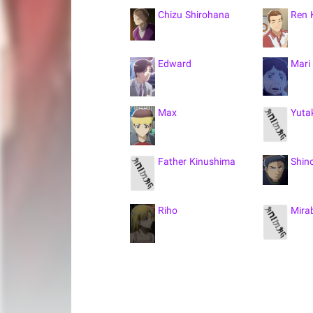
Chizu Shirohana
Ren 
Edward
Mari
Max
Yuta
Father Kinushima
Shin
Riho
Mirab
Hat Tip Guy
Loui