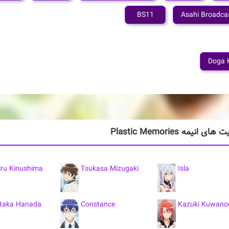
BS11
Asahi Broadca
Doga 
انیمه Plastic Memories
iru Kinushima
Tsukasa Mizugaki
Isla
taka Hanada
Constance
Kazuki Kuwano