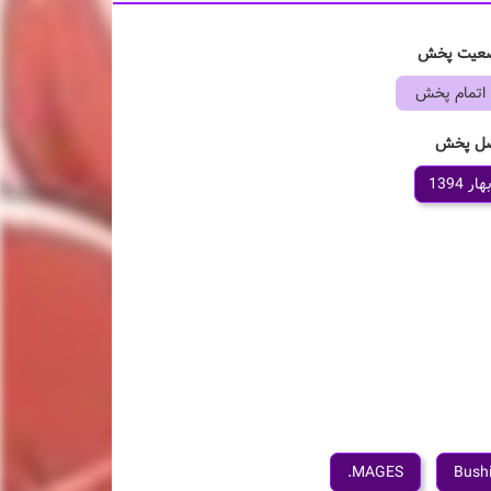
عیت پخش
اتمام پخش
ل پخش
بهار 1394
MAGES.
Bush