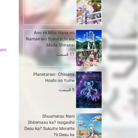
Ano Hi Mita Hana no
Namae wo Bokutachi wa
Mada Shiranai.
guro
11 قسمت
Planetarian: Chiisana
Hoshi no Yume
5 قسمت
n
Shuumatsu Nani
Shitemasu ka? Isogashii
Desu ka? Sukutte Moratte
Ii Desu ka?