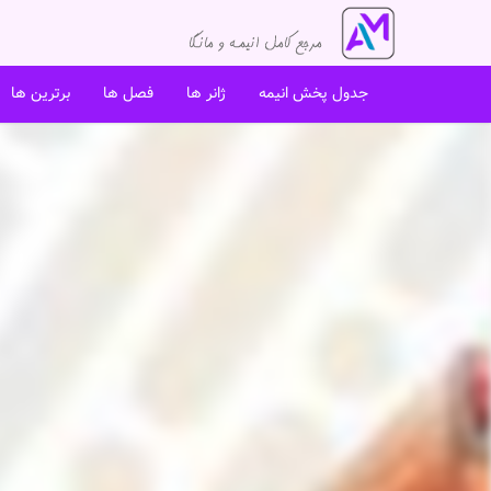
جدول پخش انیمه
ژانر ها
فصل ها
برترین ها