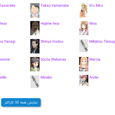
Kawarake
Takao Yamanobe
Eru Miru
 Iwai
Hajime Iwai
Nina
ka Yanagi
Shinya Godou
Mikijirou Tetsu
onome
Souta Wakanae
Marcia
elle
Mineko
Andie
s
Sarah
Antonio Horizo
نمایش همه 32 کاراکتر