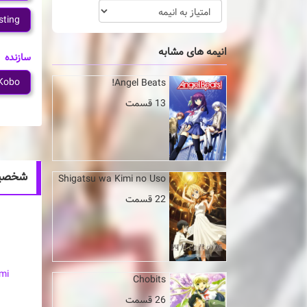
sting
انیمه های مشابه
سازنده
Kobo
Angel Beats!
13 قسمت
شخصیت های 
Shigatsu wa Kimi no Uso
22 قسمت
mi
Chobits
26 قسمت