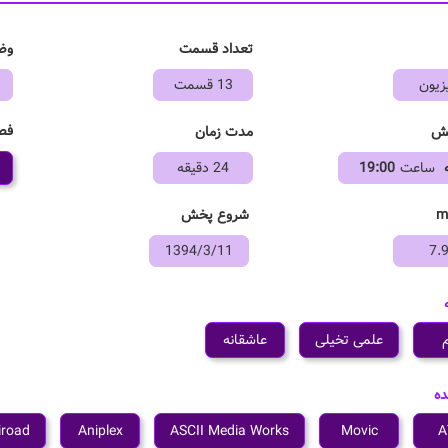
تعداد قسمت
وض
زیون
13 قسمت
فص
خش
مدت زمان
ساعت
19:00
24 دقیقه
شروع پخش
1394/3/11
7.
م
علمی تخیلی
عاشقانه
ده
iroad
Aniplex
ASCII Media Works
Movic
A