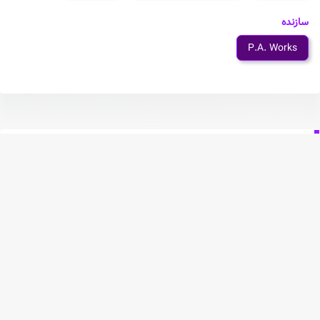
سازنده
P.A. Works
شخصیت های انیمه Sirius
Willard
Yuliy Jirov
Phillip
Dorothea
Jirou Akimoto
Fallon