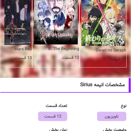
B: The Beginning
Mars Red
Owari no Seraph
12 قسمت
13 قسمت
12 قسمت
مشخصات انیمه Sirius
نوع
تعداد قسمت
تلویزیون
12 قسمت
وضعیت پخش
زمان پخش