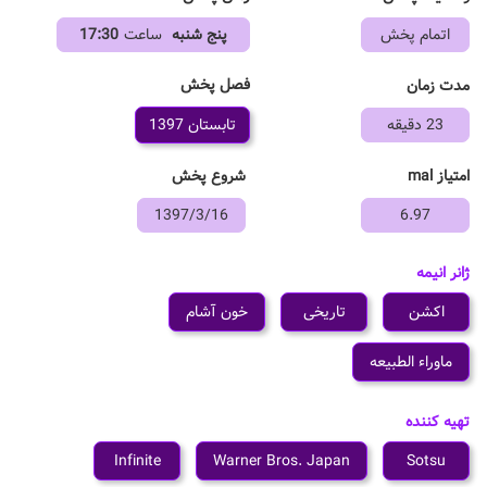
اتمام پخش
پنج شنبه
ساعت
17:30
فصل پخش
مدت زمان
23 دقیقه
تابستان 1397
امتیاز mal
شروع پخش
1397/3/16
6.97
ژانر انیمه
اکشن
تاریخی
خون آشام
ماوراء الطبیعه
تهیه کننده
Infinite
Warner Bros. Japan
Sotsu