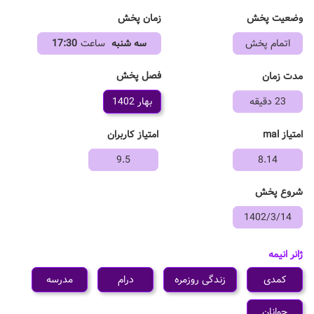
وضعیت پخش
زمان پخش
اتمام پخش
سه شنبه
ساعت
17:30
فصل پخش
مدت زمان
23 دقیقه
بهار 1402
امتیاز mal
امتیاز کاربران
9.5
8.14
شروع پخش
1402/3/14
ژانر انیمه
کمدی
زندگی روزمره
درام
مدرسه
جوانان