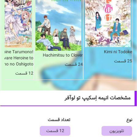
eroine Tarumono!
Kimi ni Todoke
Hachimitsu to Clover
raware Heroine to
25 قسمت
isho no Oshigoto
24 قسمت
12 قسمت
مشخصات انیمه اِسکیپ تو لوآفر
نوع
تعداد قسمت
تلویزیون
12 قسمت