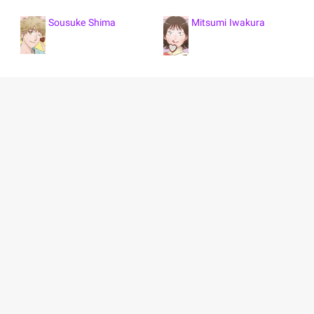
Sousuke Shima
Mitsumi Iwakura
خلاصه انیمه اِسکیپ تو لوآفر
میتسومی ایواکورا برای دنبال کردن رویای خود برای ایجاد تغییرات مثبت در
ژاپن، شهر حومه شهر خود را ترک می کند تا در یک دبیرستان معتبر در
شلوغی توکیو تحصیل کند. از آنجایی که او قبلاً یک برنامه زندگی روشن را
ترسیم کرده است، اطمینان کامل دارد که از آن به بعد هیچ اتفاق ناگواری
رخ نخواهد داد.
علیرغم وعده بلندپروازانه اش، دختر روستایی در روز اول که در راه مدرسه
گم می شود، دیر می دود. خوشبختانه او با یکی از دانش‌آموزان سال اولی به
نام سوسوکه شیما آشنا می‌شود که در همین موقعیت قرار دارد و به او
پیشنهاد می‌کند که با او برود. آنها در نهایت به مدرسه می رسند، اما بدبختی