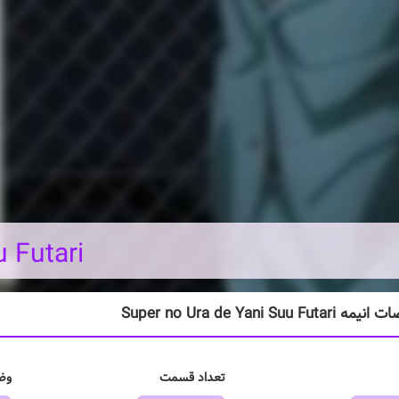
 Futari
Super no Ura de Yani Suu Fut
تعداد قسمت
وض