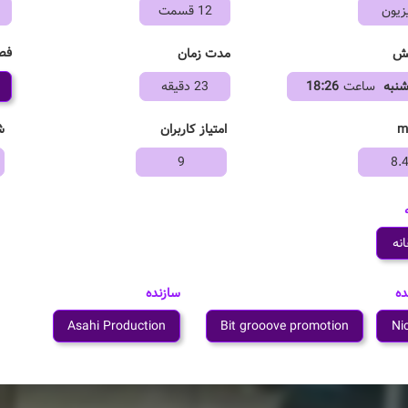
زیون
12 قسمت
فص
خش
مدت زمان
شنبه
ساعت
18:26
23 دقیقه
امتیاز کاربران
ش
9
8.
نه
ده
سازنده
Asahi Production
Bit grooove promotion
Ni