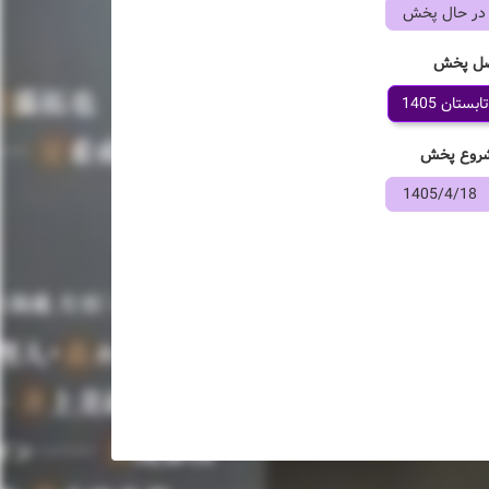
در حال پخش
ل پخش
تابستان 1405
روع پخش
1405/4/18