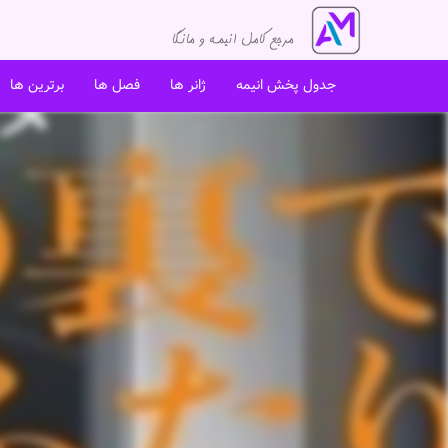
جدول پخش انیمه
ژانر ها
فصل ها
برترین ها