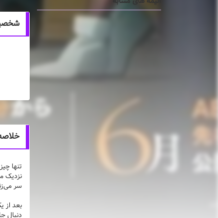
انیمه های مشابه
شخصیت های انیم
خلاصه انیمه u Futari
تنها چیز
نزدیک مح
سر می‌زن
بعد از ی
دنبال جا