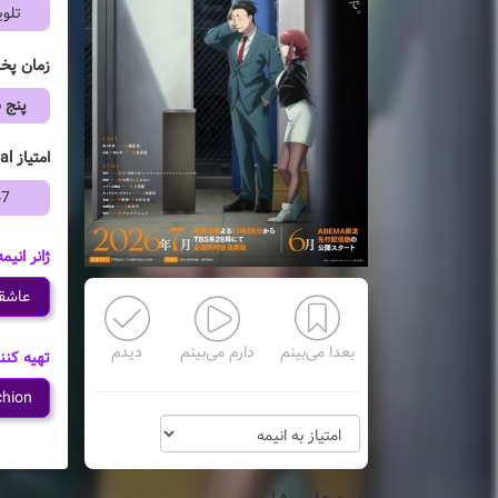
تلوی
زمان پ
پنج 
امتیاز mal
47
ژانر انیمه
عاشقا
بعدا می‌بینم
دارم می‌بینم
دیدم
تهیه کنن
chion