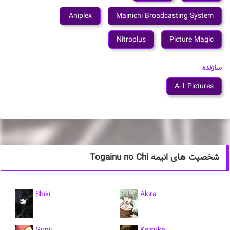
Aniplex
Mainichi Broadcasting System
Nitroplus
Picture Magic
سازنده
A-1 Pictures
شخصیت های انیمه Togainu no Chi
Shiki
Akira