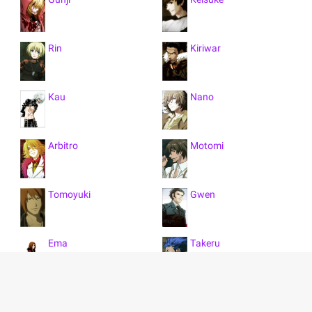
Gunji
Keisuke
Rin
Kiriwar
Kau
Nano
Arbitro
Motomi
Tomoyuki
Gwen
Ema
Takeru
Ace
نمایش همه 15 کاراکتر