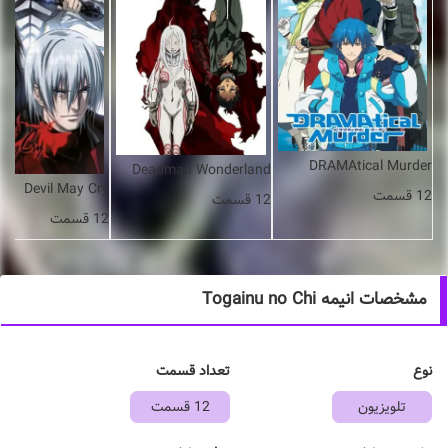
DRAMAtical Murder
Deadman Wonderland
Devil May Cry
12 قسمت
12 قسمت
12 قسمت
مشخصات انیمه Togainu no Chi
نوع
تعداد قسمت
تلویزیون
12 قسمت