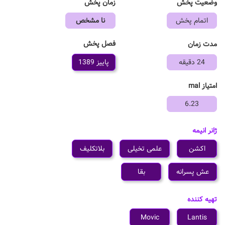
وضعیت پخش
زمان پخش
اتمام پخش
نا مشخص
فصل پخش
مدت زمان
24 دقیقه
پاییز 1389
امتیاز mal
6.23
ژانر انیمه
اکشن
علمی تخیلی
بلاتکلیف
عش پسرانه
بقا
تهیه کننده
Movic
Lantis