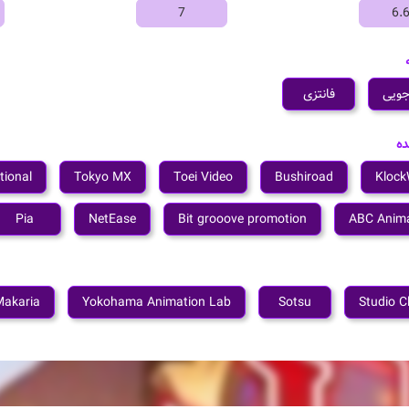
7
6.
جویی
فانتزی
ده
tional
Tokyo MX
Toei Video
Bushiroad
Klock
Pia
NetEase
Bit grooove promotion
ABC Anima
Makaria
Yokohama Animation Lab
Sotsu
Studio C