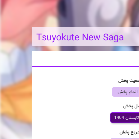
Tsuyokute New Saga
عیت پخش
اتمام پخش
ل پخش
تابستان 1404
روع پخش