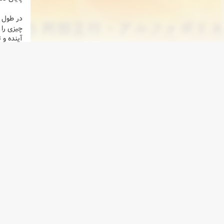
در طول ا
چیزی را 
آینده و 
انیمه 
مانگا 