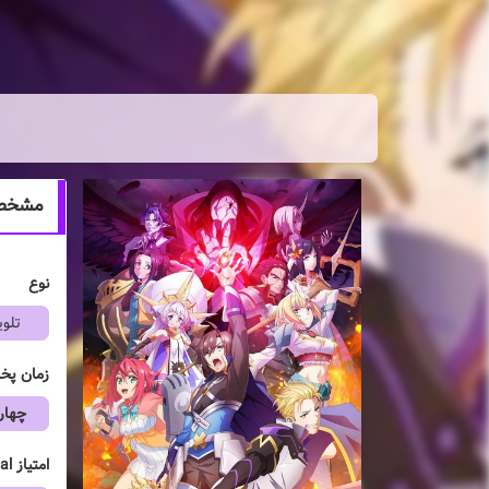
مشخصات انیمه
نوع
تلوی
زمان پ
چهار
امتیاز mal