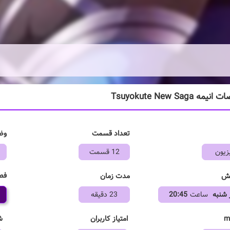
 Tsuyokute New Saga
تعداد قسمت
وض
زیون
12 قسمت
فص
خش
مدت زمان
 شنبه
ساعت
20:45
23 دقیقه
امتیاز کاربران
ش