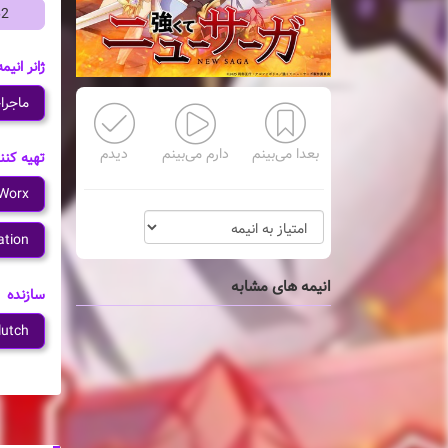
62
ژانر انیمه
ماجرا
بعدا می‌بینم
دارم می‌بینم
دیدم
تهیه کنن
Worx
tion
انیمه های مشابه
سازنده
lutch