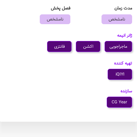
مدت زمان
فصل پخش
نامشخص
نامشخص
ژانر انیمه
ماجراجویی
اکشن
فانتزی
تهیه کننده
iQIYI
سازنده
CG Year